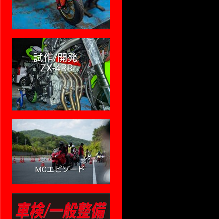
ビッグボア
ト (３０．
おすすめ度
２００６年
２５０Ｒ (
取り付け～
ルサポート
部品単品で
ＳＴＤスロ