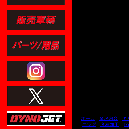
必要です。
在庫×１
他車種（４
御相談下さ
ホーム
業務内容
キ
ニング
各種加工
D