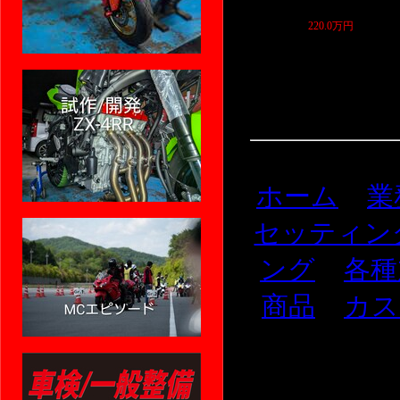
30TH Anniversary
220.0万円
ホーム
業
セッティン
ング
各種
商品
カス