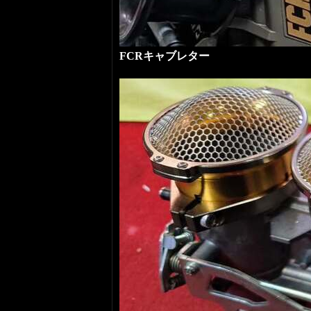
FCRキャブレター
GPZ900R用 37～39ΦBLK BOD