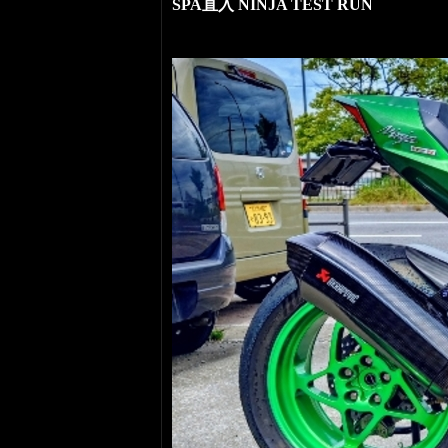
SPA直入 NINJA TEST RUN
ニンジャレーサーの試走インプレ、止
無し、を実感した日でした